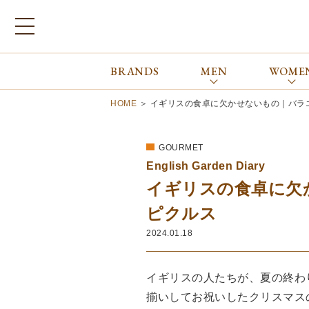
BRANDS
MEN
WOME
ブランドから探す
ALL
MEN
WOMEN
Atkinsons
GORAL
HOME
＞
イギリスの食卓に欠かせないもの｜バラ
Auchincoal
Guernsey Woollens
Barbour
Johnstons of Elgin
GOURMET
Bennett Winch
JOSEPH CHEANEY
English Garden Diary
Billingham
macalastair
イギリスの食卓に欠
Bowhill&Elliott
New Balance
BRITISH MADE
PANTHERELLA
ピクルス
Caledoor
REPRODUCTION
2024.01.18
OF FOUND
Church’s
SUNSPEL
Clarks
The Edinburgh
イギリスの人たちが、夏の終わ
corgi
Natural Skincare
揃いしてお祝いしたクリスマス
DENTS
Zatchels