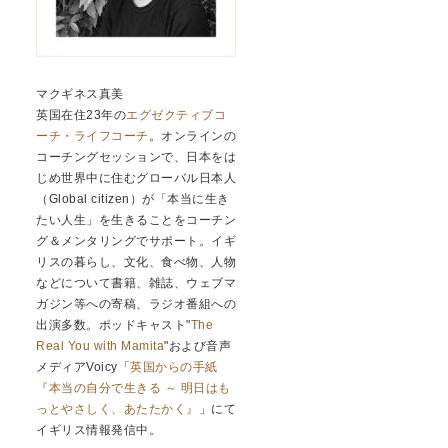
マクギネス真美
英国在住23年の
エグゼクティブコ
ーチ・ライフコーチ
。オンラインの
コーチングセッションで、日本をは
じめ世界中に住むグローバル日本人
（Global citizen）が「本当に生き
たい人生」を生きることをコーチン
グ＆メンタリングでサポート。イギ
リスの暮らし、文化、食べ物、人物
などについて書籍、雑誌、ウェブマ
ガジン等への寄稿、ラジオ番組への
出演多数。ポッドキャスト"
The
Real You with Mamita
"および音声
メディアVoicy「
英国からの手紙
『本当の自分で生きる ～ 明日はも
っとやさしく、あたたかく』
」にて
イギリス情報発信中。