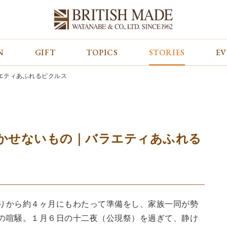
N
GIFT
TOPICS
STORIES
E
カテゴリから探す
コンテンツをみる
ALL
ジャケット
GIFT
エティあふれるピクルス
バッグ
トップス
TOPICS
シューズ
ボトム
STORIES
財布
帽子&グローブ
EVENT
ベルト・革小物
ケア用品
BLOG
かせないもの｜バラエティあふれる
マフラー&ストール
その他
CONCEPT
アウター
SHOP LIST
りから約４ヶ月にもわたって準備をし、家族一同が勢
の喧騒。１月６日の十二夜（公現祭）を過ぎて、静け