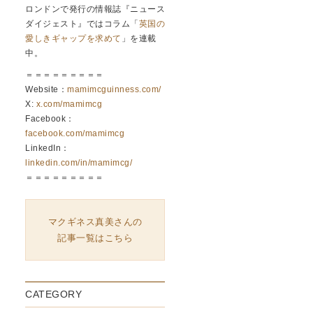
ロンドンで発行の情報誌『ニュース
ダイジェスト』ではコラム「
英国の
愛しきギャップを求めて
」を連載
中。
＝＝＝＝＝＝＝＝＝
Website：
mamimcguinness.com/
X:
x.com/mamimcg
Facebook：
facebook.com/mamimcg
LinkedIn：
linkedin.com/in/mamimcg/
＝＝＝＝＝＝＝＝＝
マクギネス真美さんの
記事一覧はこちら
CATEGORY