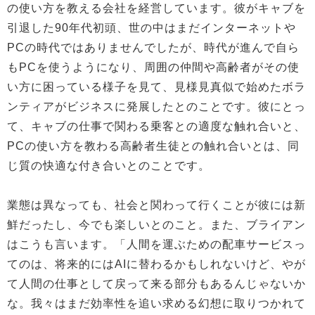
の使い方を教える会社を経営しています。彼がキャブを
引退した90年代初頭、世の中はまだインターネットや
PCの時代ではありませんでしたが、時代が進んで自ら
もPCを使うようになり、周囲の仲間や高齢者がその使
い方に困っている様子を見て、見様見真似で始めたボラ
ンティアがビジネスに発展したとのことです。彼にとっ
て、キャブの仕事で関わる乗客との適度な触れ合いと、
PCの使い方を教わる高齢者生徒との触れ合いとは、同
じ質の快適な付き合いとのことです。
業態は異なっても、社会と関わって行くことが彼には新
鮮だったし、今でも楽しいとのこと。また、ブライアン
はこうも言います。「人間を運ぶための配車サービスっ
てのは、将来的にはAIに替わるかもしれないけど、やが
て人間の仕事として戻って来る部分もあるんじゃないか
な。我々はまだ効率性を追い求める幻想に取りつかれて