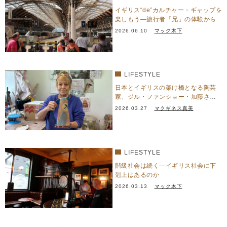
イギリス“de”カルチャー・ギャップを
楽しもう―旅行者「兄」の体験から
2026.06.10
マック木下
LIFESTYLE
日本とイギリスの架け橋となる陶芸
家、ジル・ファンショー・加藤さん
を訪ねて
2026.03.27
マクギネス真美
LIFESTYLE
階級社会は続く―イギリス社会に下
剋上はあるのか
2026.03.13
マック木下