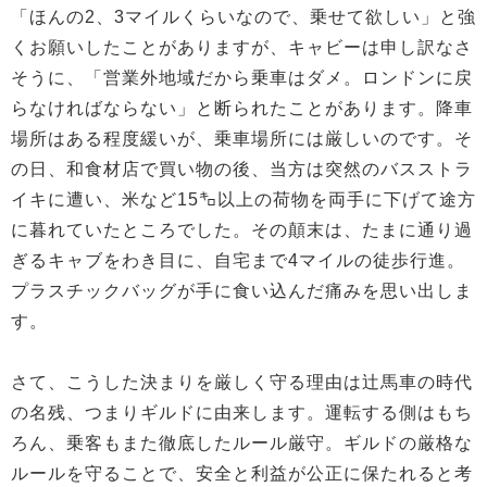
「ほんの2、3マイルくらいなので、乗せて欲しい」と強
くお願いしたことがありますが、キャビーは申し訳なさ
そうに、「営業外地域だから乗車はダメ。ロンドンに戻
らなければならない」と断られたことがあります。降車
場所はある程度緩いが、乗車場所には厳しいのです。そ
の日、和食材店で買い物の後、当方は突然のバスストラ
イキに遭い、米など15㌔以上の荷物を両手に下げて途方
に暮れていたところでした。その顛末は、たまに通り過
ぎるキャブをわき目に、自宅まで4マイルの徒歩行進。
プラスチックバッグが手に食い込んだ痛みを思い出しま
す。
さて、こうした決まりを厳しく守る理由は辻馬車の時代
の名残、つまりギルドに由来します。運転する側はもち
ろん、乗客もまた徹底したルール厳守。ギルドの厳格な
ルールを守ることで、安全と利益が公正に保たれると考