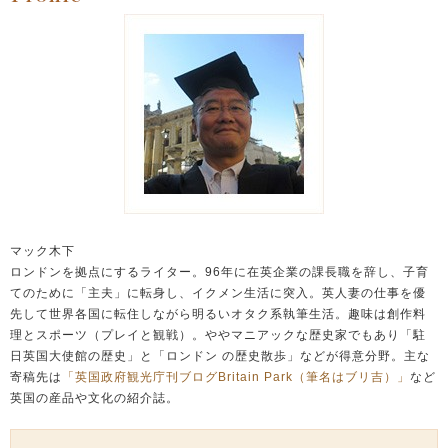
マック木下
ロンドンを拠点にするライター。96年に在英企業の課長職を辞し、子育
てのために「主夫」に転身し、イクメン生活に突入。英人妻の仕事を優
先して世界各国に転住しながら明るいオタク系執筆生活。趣味は創作料
理とスポーツ（プレイと観戦）。ややマニアックな歴史家でもあり「駐
日英国大使館の歴史」と「ロンドン の歴史散歩」などが得意分野。主な
寄稿先は
「英国政府観光庁刊ブログBritain Park（筆名はブリ吉）」
など
英国の産品や文化の紹介誌。