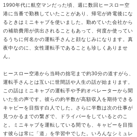
1990年代に航空マンだった頃、週に数回ヒースロー空
港に当番で勤務していたことがあり、帰宅が終電後にな
るときはミニキャブを使いました。勤めていた会社から
の補助費用が供出されることもあって、何度か使ってい
るうちに何名かの運転手さんと顔なじみになります。真
夜中なのに、女性運転手であることも珍しくありませ
ん。
ヒースロー空港から当時の拙宅まで約30分の道すがら、
運転手さんとは互いに世間話や人生の話が始まります。
この話はミニキャブの運転手や予約オペレーターから聞
いた生の声です。彼らの約半数が高額収入を期待できる
キャビーを目指す白人でした。さらに半数は次の仕事が
見つかるまでの繋ぎで、ドライバーをしているとのこ
と。ミニキャブを運転している間でも、キャビーを目指
す彼らは常に「道」を学習中でした。いろんなシミュレ