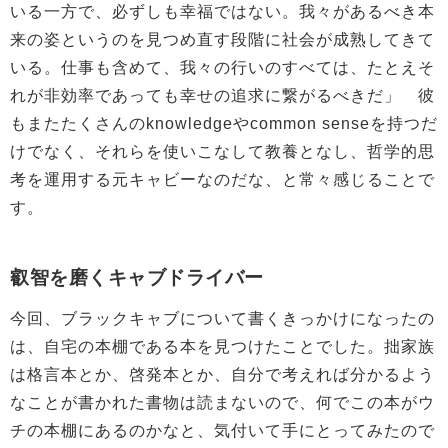
いる一方で、必ずしも幸福ではない。我々があるべき本
来の姿というのを見つめ直す段階に社会が成熟してきて
いる。仕事も含めて、我々の行いのすべては、たとえそ
れが非効率であっても幸せの追求に繋がるべきだ」 彼
もまたたくさんのknowledgeやcommon senseを持つだ
けでなく、それらを使いこなして教養となし、哲学的思
考を運用する元キャビーなのだな、と常々感じることで
す。
叡智を磨くキャブドライバー
今回、ブラックキャブについて書くきっかけになったの
は、自宅の本棚である本を見つけたことでした。拙家族
は格言本とか、啓発本とか、自分で考えれば分かるよう
なことが書かれた書物は読まないので、何でこの本がウ
チの本棚にあるのかなと、気付いて手にとってみたので