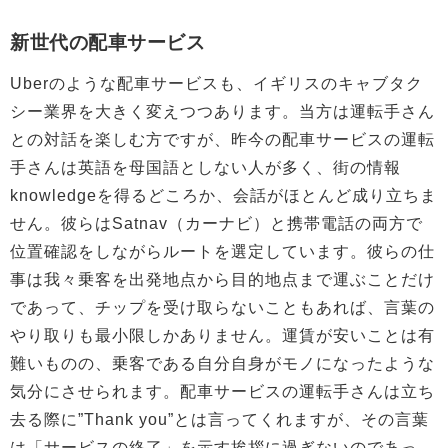
新世代の配車サービス
Uberのような配車サービスも、イギリスのキャブタク
シー業界を大きく変えつつあります。当方は運転手さん
との対話を楽しむ方ですが、昨今の配車サービスの運転
手さんは英語を母国語としない人が多く、街の情報
knowledgeを得るどころか、会話がほとんど成り立ちま
せん。彼らはSatnav（カーナビ）と携帯電話の両方で
位置確認をしながらルートを選定しています。彼らの仕
事は我々乗客を出発地点から目的地点まで運ぶことだけ
であって、チップを受け取らないこともあれば、言葉の
やり取りも最小限しかありません。運賃が安いことは有
難いものの、乗客である自分自身がモノになったような
気分にさせられます。配車サービスの運転手さんは立ち
去る際に”Thank you”とは言ってくれますが、その言葉
は「サービスの終了」を示す挨拶に過ぎないのであっ