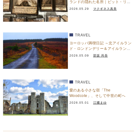
ランドの隠れた名所｜ピット・リヴ
ァーズ博物館
2026.05.29
マクギネス真美
TRAVEL
ヨーロッパ満喫日記 ～北アイルラン
ド・ロンドンデリー＆アイルラン
ド・ドニゴール篇～
2026.05.09
部坂 尚吾
TRAVEL
愛のある小さな宿「The
Woodcote」、そして中世の町へ
2026.05.01
江國まゆ