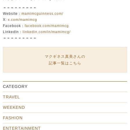
＝＝＝＝＝＝＝＝＝
Website：
mamimcguinness.com/
X:
x.com/mamimcg
Facebook：
facebook.com/mamimcg
LinkedIn：
linkedin.com/in/mamimcg/
＝＝＝＝＝＝＝＝＝
マクギネス真美さんの
記事一覧はこちら
CATEGORY
TRAVEL
WEEKEND
FASHION
ENTERTAINMENT