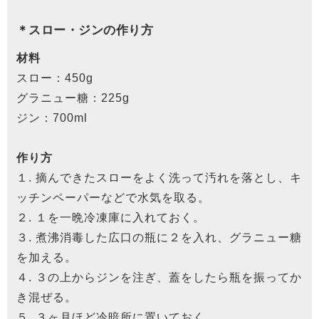
＊スロー・ジンの作り方
材料
スロー：450g
グラニュー糖：225g
ジン：700ml
作り方
１. 摘んできたスローをよく洗って汚れを落とし、キ
ッチンペーパーなどで水気を取る。
２. １を一晩冷凍庫に入れておく。
３. 煮沸消毒した広口の瓶に２を入れ、グラニュー糖
を加える。
４. ３の上からジンを注ぎ、蓋をしたら瓶を振ってか
き混ぜる。
５. ３ヶ月ほど冷暗所に置いておく。