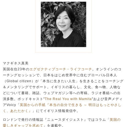
マクギネス真美
英国在住23年の
エグゼクティブコーチ・ライフコーチ
。オンラインのコ
ーチングセッションで、日本をはじめ世界中に住むグローバル日本人
（Global citizen）が「本当に生きたい人生」を生きることをコーチング
＆メンタリングでサポート。イギリスの暮らし、文化、食べ物、人物な
どについて書籍、雑誌、ウェブマガジン等への寄稿、ラジオ番組への出
演多数。ポッドキャスト"
The Real You with Mamita
"および音声メディ
アVoicy「
英国からの手紙『本当の自分で生きる ～ 明日はもっとやさし
く、あたたかく』
」にてイギリス情報発信中。
ロンドンで発行の情報誌『ニュースダイジェスト』ではコラム「
英国の
愛しきギャップを求めて
」を連載中。