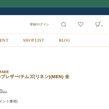
登録/ログイン
0
VENT
SHOP LIST
BLOG
会員サービス
ご利用ガイド/お問合せ
検索
登録/ログイン
ご利用ガイド
カート
お問合せ
 MADE
ブレザー/テムズ(リネン)(MEN) 全
0
税込
イント獲得]