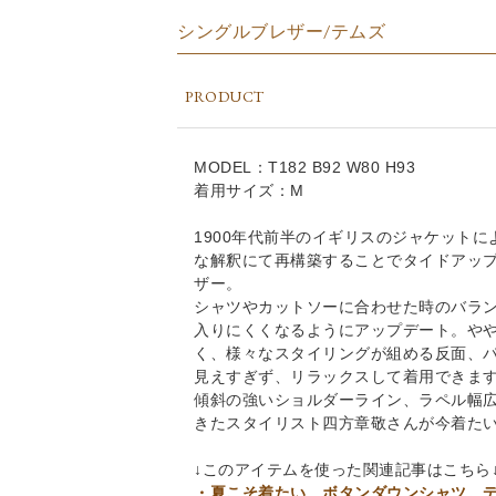
シングルブレザー/テムズ
PRODUCT
MODEL：T182 B92 W80 H93
着用サイズ：M
1900年代前半のイギリスのジャケット
な解釈にて再構築することでタイドアッ
ザー。
シャツやカットソーに合わせた時のバラ
入りにくくなるようにアップデート。や
く、様々なスタイリングが組める反面、
見えすぎず、リラックスして着用できま
傾斜の強いショルダーライン、ラペル幅
きたスタイリスト四方章敬さんが今着たい
↓このアイテムを使った関連記事はこちら
・夏こそ着たい、ボタンダウンシャツ。