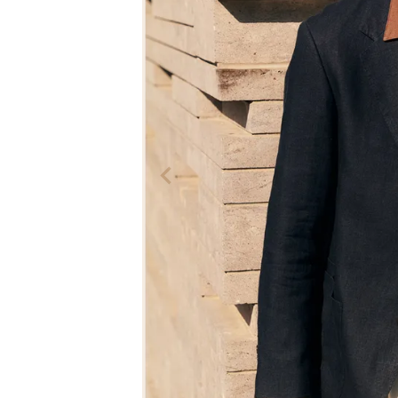
The Edinburgh
corgi
Natural Skincare
DENTS
Zatchels
Drake’s
OUTLET
FOX UMBRELLAS
GLENROYAL