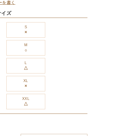
ーを書く
サイズ
S
×
M
L
△
XL
×
XXL
△