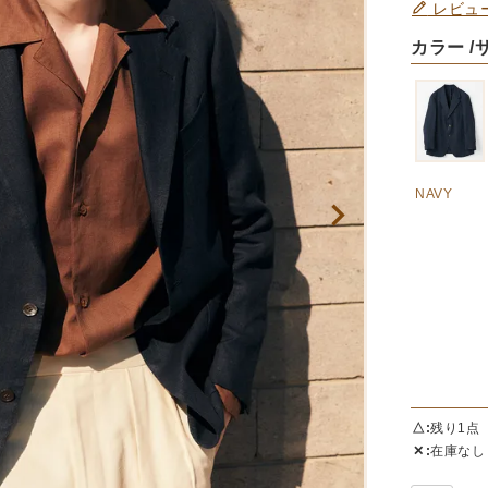
レビュ
カラー
NAVY
△
残り1点
✕
在庫なし