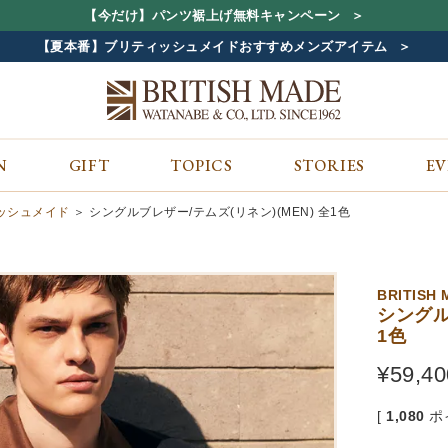
【今だけ】パンツ裾上げ無料キャンペーン
【夏本番】ブリティッシュメイドおすすめメンズアイテム
N
GIFT
TOPICS
STORIES
E
カテゴリから探す
コンテンツをみる
ALL
ジャケット
GIFT
ティッシュメイド
シングルブレザー/テムズ(リネン)(MEN) 全1色
バッグ
トップス
TOPICS
シューズ
ボトム
STORIES
財布
帽子&アクセサリー
EVENT
BRITISH
ベルト・革小物
ケア用品
BLOG
シングル
1色
マフラー&ストール
その他
CONCEPT
アウター
SHOP LIST
¥
59,40
[
1,080
ポ