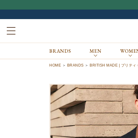
BRANDS
MEN
WOME
ブランドから探す
ALL
MEN
WOMEN
Atkinsons
GORAL
HOME
BRANDS
BRITISH MADE | ブリ
Auchincoal
Guernsey Woollens
Barbour
Johnstons of Elgin
Bennett Winch
JOSEPH CHEANEY
Billingham
macalastair
Bowhill&Elliott
New Balance
BRITISH MADE
PANTHERELLA
Caledoor
REPRODUCTION
OF FOUND
Church’s
SUNSPEL
Clarks