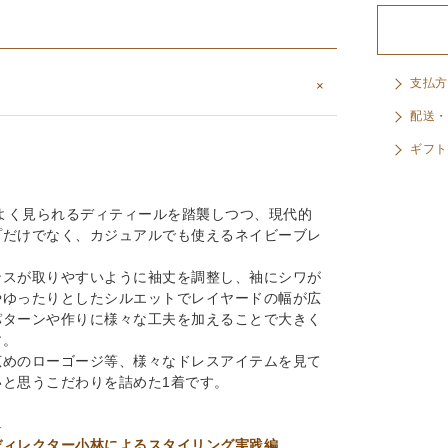
支払方
配送・
ギフト
によく見られるディティールを踏襲しつつ、現代的
プだけでなく、カジュアルでも使えるネイビーブレ
ンスが取りやすいように袖丈を調整し、袖にシワが
やゆったりとしたシルエットでレイヤードの幅が広
パターンや作りに様々な工夫を加えることで大きく
す。
広めのローゴージ等、様々なドレスアイテムを見て
と思うこだわりを詰めた1着です。
↓
ディレクター小林によるスタイリング実践編