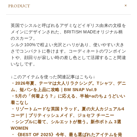
PRODUCT
英国でシスルと呼ばれるアザミなどイギリス由来の文様を
メインにデザインされた、BRITISH MADEオリジナル柄
のスカーフ。
シルク100%で程よい光沢とハリがあり、使いやすい大き
さでコンパクトに巻けます。コーディネートのワンポイン
トや、顔回りが寂しい時の差し色として活躍すること間違
いなしです。
↓このアイテムを使った関連記事はこちら↓
・2026年夏、テーマは大人リラクシング。Tシャツ、デニ
ム、短パンを上品に攻略｜BM SNAP Vol.9
・5月の「何着よう？」に応える、半袖+αのちょうどいい
着こなし
・リゾートムードな英国トラッド。夏の大人カジュアル4
コーデ｜ブリティッシュメイド、ジョセフ チーニー
・シンプルに着て、シルエットが整う。新作ボトム 3選
WOMEN
・《BEST OF 2025》今年、最も選ばれたアイテムを発