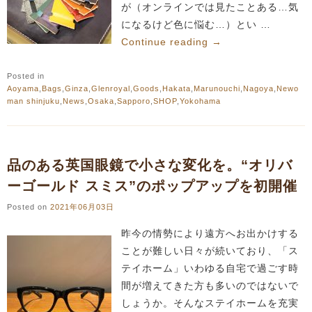
が（オンラインでは見たことある…気
になるけど色に悩む…）とい …
Continue reading
→
Posted in
Aoyama
,
Bags
,
Ginza
,
Glenroyal
,
Goods
,
Hakata
,
Marunouchi
,
Nagoya
,
Newo
man shinjuku
,
News
,
Osaka
,
Sapporo
,
SHOP
,
Yokohama
品のある英国眼鏡で小さな変化を。“オリバ
ーゴールド スミス”のポップアップを初開催
Posted on
2021年06月03日
昨今の情勢により遠方へお出かけする
ことが難しい日々が続いており、「ス
テイホーム」いわゆる自宅で過ごす時
間が増えてきた方も多いのではないで
しょうか。そんなステイホームを充実