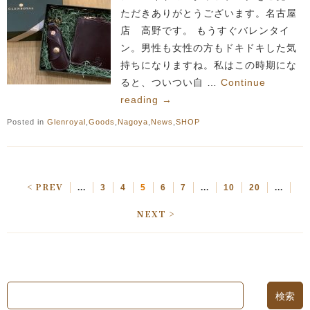
ただきありがとうございます。名古屋
店 高野です。 もうすぐバレンタイ
ン。男性も女性の方もドキドキした気
持ちになりますね。私はこの時期にな
ると、ついつい自 …
Continue
reading
→
Posted in
Glenroyal
,
Goods
,
Nagoya
,
News
,
SHOP
< PREV
...
3
4
5
6
7
...
10
20
...
NEXT >