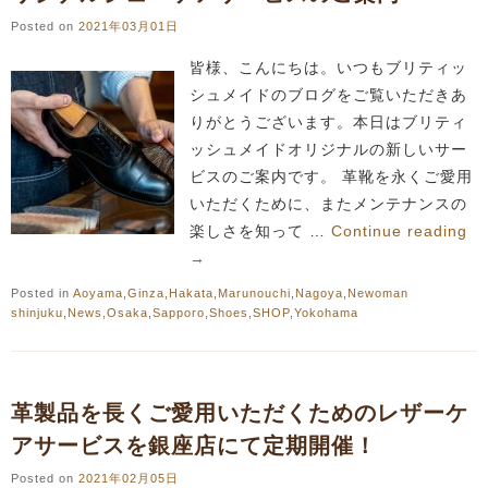
Posted on
2021年03月01日
皆様、こんにちは。いつもブリティッ
シュメイドのブログをご覧いただきあ
りがとうございます。本日はブリティ
ッシュメイドオリジナルの新しいサー
ビスのご案内です。 革靴を永くご愛用
いただくために、またメンテナンスの
楽しさを知って …
Continue reading
→
Posted in
Aoyama
,
Ginza
,
Hakata
,
Marunouchi
,
Nagoya
,
Newoman
shinjuku
,
News
,
Osaka
,
Sapporo
,
Shoes
,
SHOP
,
Yokohama
革製品を長くご愛用いただくためのレザーケ
アサービスを銀座店にて定期開催！
Posted on
2021年02月05日