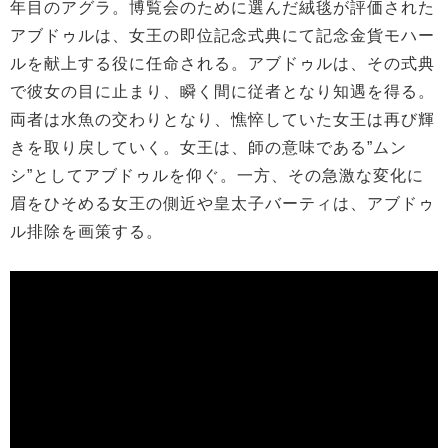
年目のアグラ。博覧会のために選んだ絨毯が評価された
アブドゥルは、女王の即位記念式典にて記念金貨モハー
ルを献上する役に任命される。アブドゥルは、その式典
で彼女の目に止まり、瞬く間に従者となり知遇を得る。
両者は水魚の交わりとなり、憔悴していた女王は再び輝
きを取り戻していく。女王は、師の意味である”ムン
シ”としてアブドゥルを仰ぐ。一方、その急激な変化に
眉をひそめる女王の側近や皇太子バーティは、アブドゥ
ル排除を画策する。