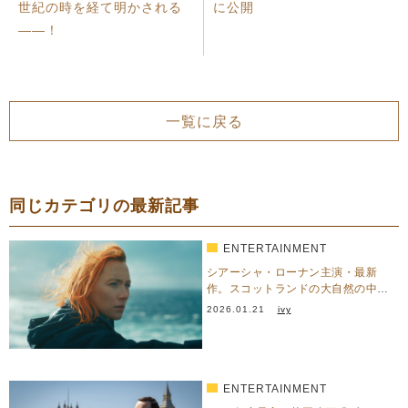
世紀の時を経て明かされる
に公開
――！
一覧に戻る
同じカテゴリの最新記事
ENTERTAINMENT
シアーシャ・ローナン主演・最新
作。スコットランドの大自然の中、
過去の己と静かに向き合う—『…
2026.01.21
ivy
ENTERTAINMENT