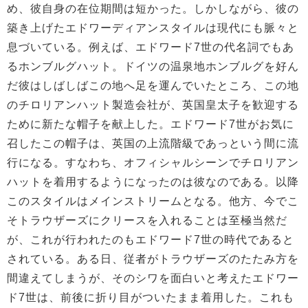
め、彼自身の在位期間は短かった。しかしながら、彼の
築き上げたエドワーディアンスタイルは現代にも脈々と
息づいている。例えば、エドワード7世の代名詞でもあ
るホンブルグハット。ドイツの温泉地ホンブルグを好ん
だ彼はしばしばこの地へ足を運んでいたところ、この地
のチロリアンハット製造会社が、英国皇太子を歓迎する
ために新たな帽子を献上した。エドワード7世がお気に
召したこの帽子は、英国の上流階級であっという間に流
行になる。すなわち、オフィシャルシーンでチロリアン
ハットを着用するようになったのは彼なのである。以降
このスタイルはメインストリームとなる。他方、今でこ
そトラウザーズにクリースを入れることは至極当然だ
が、これが行われたのもエドワード7世の時代であると
されている。ある日、従者がトラウザーズのたたみ方を
間違えてしまうが、そのシワを面白いと考えたエドワー
ド7世は、前後に折り目がついたまま着用した。これも