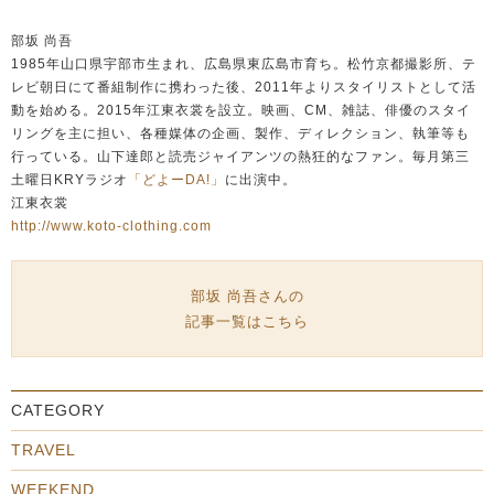
部坂 尚吾
1985年山口県宇部市生まれ、広島県東広島市育ち。松竹京都撮影所、テ
レビ朝日にて番組制作に携わった後、2011年よりスタイリストとして活
動を始める。2015年江東衣裳を設立。映画、CM、雑誌、俳優のスタイ
リングを主に担い、各種媒体の企画、製作、ディレクション、執筆等も
行っている。山下達郎と読売ジャイアンツの熱狂的なファン。毎月第三
土曜日KRYラジオ
「どよーDA!」
に出演中。
江東衣裳
http://www.koto-clothing.com
部坂 尚吾さんの
記事一覧はこちら
CATEGORY
TRAVEL
WEEKEND