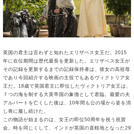
英国の君主は言わずと知れたエリザベス女王だ。2015
年に在位期間は歴代最長を更新した。エリザベス女王が
その記録を更新するまでの記録保持者は、彼女の高祖母
であり今回紹介する映画の主役でもあるヴィクトリア女
王だ。18歳で英国君主に即位したヴィクトリア女王は、
７つの海を制する大英帝国の象徴として君臨。最愛の夫
アルバートを亡くした後は、10年間も公の場から姿を消
し喪に服し続けた。
この物語が始まるのは、女王の即位50周年を祝う祝賀
会。時を同じくして、インドが英国の直轄地となった29