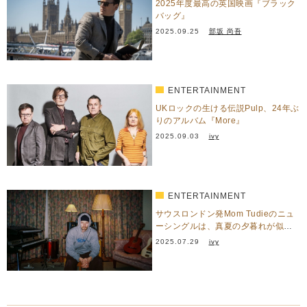
2025年度最高の英国映画『ブラック
バッグ』
2025.09.25
部坂 尚吾
ENTERTAINMENT
UKロックの生ける伝説Pulp、24年ぶ
りのアルバム『More』
2025.09.03
ivy
ENTERTAINMENT
サウスロンドン発Mom Tudieのニュ
ーシングルは、真夏の夕暮れが似合
うメロウなネオソウ…
2025.07.29
ivy