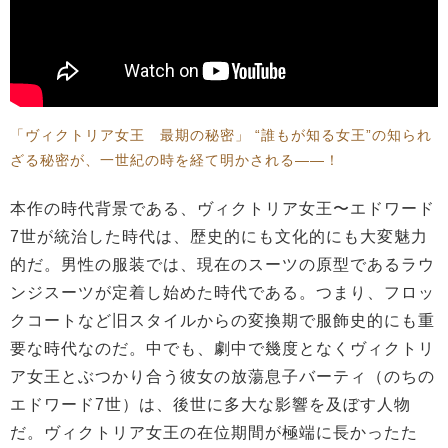
「ヴィクトリア女王 最期の秘密」 “誰もが知る女王”の知られ
ざる秘密が、一世紀の時を経て明かされる――！
本作の時代背景である、ヴィクトリア女王〜エドワード
7世が統治した時代は、歴史的にも文化的にも大変魅力
的だ。男性の服装では、現在のスーツの原型であるラウ
ンジスーツが定着し始めた時代である。つまり、フロッ
クコートなど旧スタイルからの変換期で服飾史的にも重
要な時代なのだ。中でも、劇中で幾度となくヴィクトリ
ア女王とぶつかり合う彼女の放蕩息子バーティ（のちの
エドワード7世）は、後世に多大な影響を及ぼす人物
だ。ヴィクトリア女王の在位期間が極端に長かったた