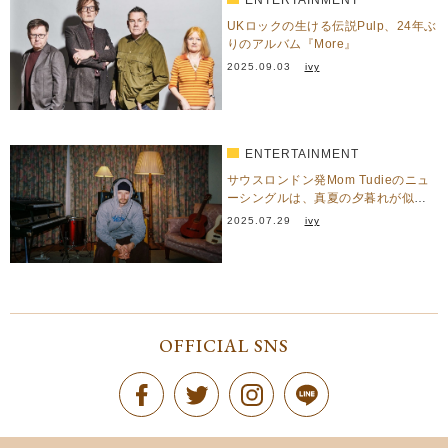
ENTERTAINMENT
UKロックの生ける伝説Pulp、24年ぶ
りのアルバム『More』
2025.09.03
ivy
ENTERTAINMENT
サウスロンドン発Mom Tudieのニュ
ーシングルは、真夏の夕暮れが似合
うメロウなネオソウ…
2025.07.29
ivy
OFFICIAL SNS