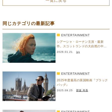
一覧に戻る
同じカテゴリの最新記事
ENTERTAINMENT
シアーシャ・ローナン主演・最新
作。スコットランドの大自然の中、
過去の己と静かに向き合う—『…
2026.01.21
ivy
ENTERTAINMENT
2025年度最高の英国映画『ブラック
バッグ』
2025.09.25
部坂 尚吾