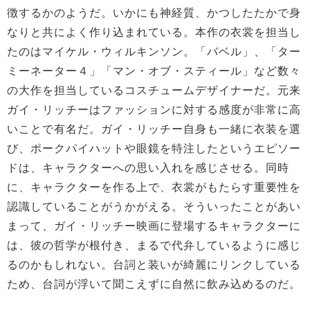
徴するかのようだ。いかにも神経質、かつしたたかで身
なりと共によく作り込まれている。本作の衣裳を担当し
たのはマイケル・ウィルキンソン。「バベル」、「ター
ミーネーター４」「マン・オブ・スティール」など数々
の大作を担当しているコスチュームデザイナーだ。元来
ガイ・リッチーはファッションに対する感度が非常に高
いことで有名だ。ガイ・リッチー自身も一緒に衣装を選
び、ポークパイハットや眼鏡を特注したというエピソー
ドは、キャラクターへの思い入れを感じさせる。同時
に、キャラクターを作る上で、衣裳がもたらす重要性を
認識していることがうかがえる。そういったことがあい
まって、ガイ・リッチー映画に登場するキャラクターに
は、彼の哲学が根付き、まるで代弁しているように感じ
るのかもしれない。台詞と装いが綺麗にリンクしている
ため、台詞が浮いて聞こえずに自然に飲み込めるのだ。