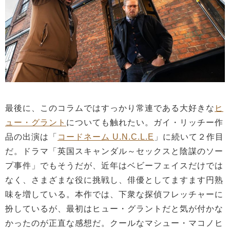
最後に、このコラムではすっかり常連である大好きな
ヒ
ュー・グラント
についても触れたい。ガイ・リッチー作
品の出演は「
コードネーム U.N.C.L.E
」に続いて２作目
だ。ドラマ「英国スキャンダル～セックスと陰謀のソー
プ事件」でもそうだが、近年はベビーフェイスだけでは
なく、さまざまな役に挑戦し、俳優としてますます円熟
味を増している。本作では、下衆な探偵フレッチャーに
扮しているが、最初はヒュー・グラントだと気が付かな
かったのが正直な感想だ。クールなマシュー・マコノヒ