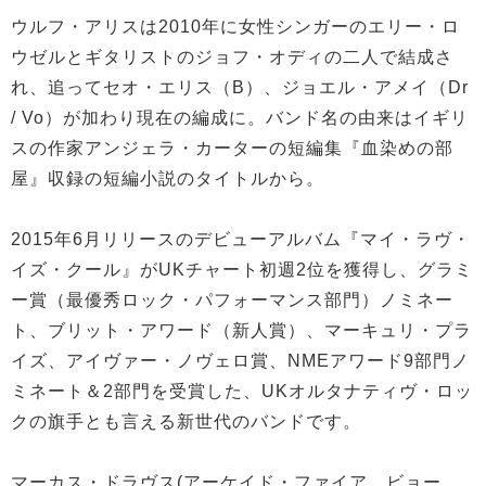
ウルフ・アリスは2010年に女性シンガーのエリー・ロ
ウゼルとギタリストのジョフ・オディの二人で結成さ
れ、追ってセオ・エリス（B）、ジョエル・アメイ（Dr
/ Vo）が加わり現在の編成に。バンド名の由来はイギリ
スの作家アンジェラ・カーターの短編集『血染めの部
屋』収録の短編小説のタイトルから。
2015年6月リリースのデビューアルバム『マイ・ラヴ・
イズ・クール』がUKチャート初週2位を獲得し、グラミ
ー賞（最優秀ロック・パフォーマンス部門）ノミネー
ト、ブリット・アワード（新人賞）、マーキュリ・プラ
イズ、アイヴァー・ノヴェロ賞、NMEアワード9部門ノ
ミネート＆2部門を受賞した、UKオルタナティヴ・ロッ
クの旗手とも言える新世代のバンドです。
マーカス・ドラヴス(アーケイド・ファイア、ビョー