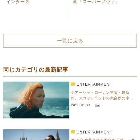
インダーズ
画『スーパーノヴァ』
一覧に戻る
同じカテゴリの最新記事
ENTERTAINMENT
シアーシャ・ローナン主演・最新
作。スコットランドの大自然の中、
過去の己と静かに向き合う—『…
2026.01.21
ivy
ENTERTAINMENT