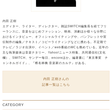
内田 正樹
エディター、ライター、ディレクター。雑誌SWITCH編集長を経てフリ
ーランスに。音楽をはじめファッション、映画、演劇ほか様々な分野に
おけるインタビュー、オフィシャルライティングや、パンフレットや宣
伝制作の編集／テキスト／コピーライティングなどに携わる。不定期で
テレビ／ラジオ出演や、イベント／web番組のMCも務めている。近年の
主な執筆媒体は音楽ナタリー、Yahoo!ニュース特集、共同通信社(文化
欄）、SWITCH、サンデー毎日、encoreほか。編著書に『東京事変 チ
ャンネルガイド』、『椎名林檎 音楽家のカルテ』がある。
内田 正樹さんの
記事一覧はこちら
CATEGORY