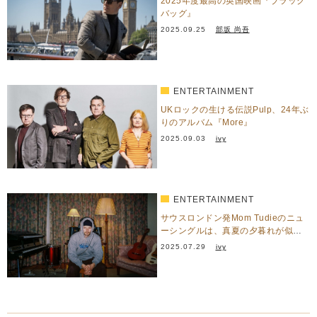
2025年度最高の英国映画『ブラック
バッグ』
2025.09.25
部坂 尚吾
ENTERTAINMENT
UKロックの生ける伝説Pulp、24年ぶ
りのアルバム『More』
2025.09.03
ivy
ENTERTAINMENT
サウスロンドン発Mom Tudieのニュ
ーシングルは、真夏の夕暮れが似合
うメロウなネオソウ…
2025.07.29
ivy