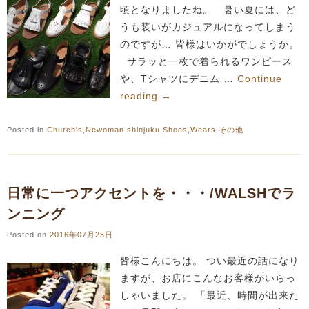
頃となりましたね。 暑い夏には、ど
うも装いがカジュアルになってしまう
のですが… 皆様はいかがでしょうか。
サラッと一枚で着られるワンピース
や、Tシャツにデニム …
Continue
reading
→
Posted in
Church's
,
Newoman shinjuku
,
Shoes
,
Wears
,
その他
日常に一つアクセントを・・・/WALSHでラ
ンニング
Posted on
2016年07月25日
皆様こんにちは。 つい最近の話になり
ますが、お店にこんなお客様がいらっ
しゃいました。 「最近、時間が出来た