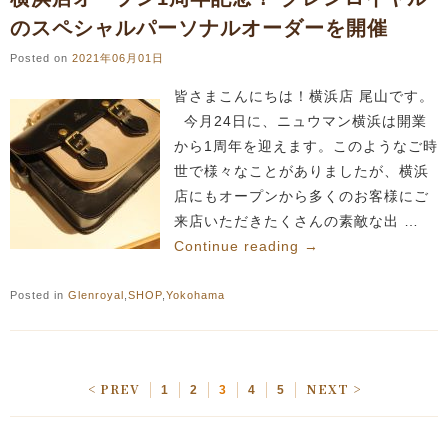
のスペシャルパーソナルオーダーを開催
Posted on
2021年06月01日
皆さまこんにちは！横浜店 尾山です。
今月24日に、ニュウマン横浜は開業
から1周年を迎えます。このようなご時
世で様々なことがありましたが、横浜
店にもオープンから多くのお客様にご
来店いただきたくさんの素敵な出 …
Continue reading
→
Posted in
Glenroyal
,
SHOP
,
Yokohama
< PREV
NEXT >
1
2
3
4
5