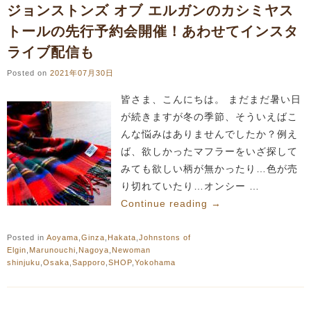
ジョンストンズ オブ エルガンのカシミヤス
トールの先行予約会開催！あわせてインスタ
ライブ配信も
Posted on
2021年07月30日
皆さま、こんにちは。 まだまだ暑い日
が続きますが冬の季節、そういえばこ
んな悩みはありませんでしたか？例え
ば、欲しかったマフラーをいざ探して
みても欲しい柄が無かったり…色が売
り切れていたり…オンシー …
Continue reading
→
Posted in
Aoyama
,
Ginza
,
Hakata
,
Johnstons of
Elgin
,
Marunouchi
,
Nagoya
,
Newoman
shinjuku
,
Osaka
,
Sapporo
,
SHOP
,
Yokohama