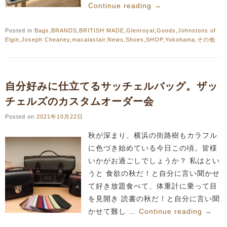
Continue reading
→
Posted in
Bags
,
BRANDS
,
BRITISH MADE
,
Glenroyal
,
Goods
,
Johnstons of
Elgin
,
Joseph Cheaney
,
macalastair
,
News
,
Shoes
,
SHOP
,
Yokohama
,
その他
自分好みに仕立てるサッチェルバッグ。ザッ
チェルズのカスタムオーダー会
Posted on
2021年10月22日
秋が深まり、横浜の街路樹もカラフル
に色づき始めている今日この頃。皆様
いかがお過ごしでしょうか？ 私はとい
うと 食欲の秋だ！と自分に言い聞かせ
て好き放題食べて、体重計に乗って目
を見開き 読書の秋だ！と自分に言い聞
かせて難し …
Continue reading
→