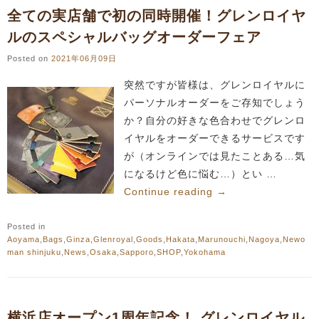
全ての実店舗で初の同時開催！グレンロイヤ
ルのスペシャルバッグオーダーフェア
Posted on
2021年06月09日
突然ですが皆様は、グレンロイヤルに
パーソナルオーダーをご存知でしょう
か？自分の好きな色合わせでグレンロ
イヤルをオーダーできるサービスです
が（オンラインでは見たことある…気
になるけど色に悩む…）とい …
Continue reading
→
Posted in
Aoyama
,
Bags
,
Ginza
,
Glenroyal
,
Goods
,
Hakata
,
Marunouchi
,
Nagoya
,
Newo
man shinjuku
,
News
,
Osaka
,
Sapporo
,
SHOP
,
Yokohama
横浜店オープン1周年記念！ グレンロイヤル