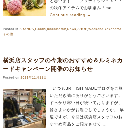
と思います。 ブリティッシュメイド
の秋冬アイテムでお馴染み「ma …
Continue reading
→
Posted in
BRANDS
,
Goods
,
macalastair
,
News
,
SHOP
,
Weekend
,
Yokohama
,
その他
横浜店スタッフの今期のおすすめ＆ルミネカ
ードキャンペーン開催のお知らせ
Posted on
2021年11月11日
いつもBRITISH MADEブログをご覧
いただき誠にありがとうございます。
すっかり寒い日が続いておりますが、
皆さまいかがお過ごしでしょうか。 早
速ですが、今回は横浜店スタッフのお
すすめ商品をご紹介させて …