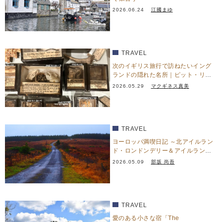
2026.06.24
江國まゆ
TRAVEL
次のイギリス旅行で訪ねたいイング
ランドの隠れた名所｜ピット・リヴ
ァーズ博物館
2026.05.29
マクギネス真美
TRAVEL
ヨーロッパ満喫日記 ～北アイルラン
ド・ロンドンデリー＆アイルラン
ド・ドニゴール篇～
2026.05.09
部坂 尚吾
TRAVEL
愛のある小さな宿「The