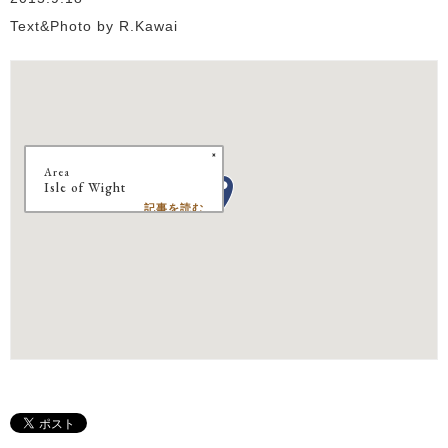
Text&Photo by R.Kawai
Area
Isle of Wight
記事を読む