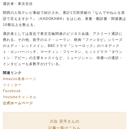
通訳者・東京在住
関西の人気テレビ番組で紹介され、累計1万部突破の『なんでやねんを英
語で言えますか？』（KADOKAWA）をはじめ、著書・翻訳書・関連書は
10冊以上を数える。
通訳者としては直近で東京五輪関連のビジネス会議、アスリート通訳に
携わる。その他、歌手のエド・シーラン、映画『ファンタビ』シリーズ
のエディ・レッドメイン、BBCドラマ『シャーロック』のベネディク
ト・カンバーバッチ、マーティン・フリーマン、ヒットドラマ『ダウン
トン・アビー』の主要キャストなど、ミュージシャン、俳優への通訳・
インタビューも多数手がけている。
関連リンク
Amazon著者ページ
ツイッター
Facebook
Youtubeチャンネル
公式ホームページ
川合 亮平さんの
記事一覧はこちら