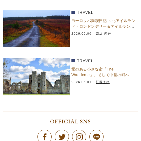
TRAVEL
ヨーロッパ満喫日記 ～北アイルラン
ド・ロンドンデリー＆アイルラン
ド・ドニゴール篇～
2026.05.09
部坂 尚吾
TRAVEL
愛のある小さな宿「The
Woodcote」、そして中世の町へ
2026.05.01
江國まゆ
OFFICIAL SNS