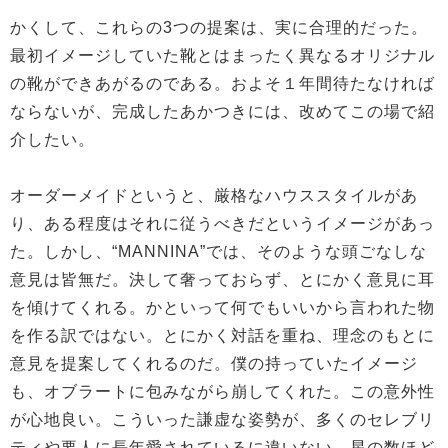
かくして、これらの3つの提案は、実に合理的だった。
最初イメージしていた靴とはまったく異なるオリジナル
の靴ができあがるのである。およそ１年間待たなければ
ならないが、完成したあかつきには、改めてこの場で紹
介したい。
オーダーメイドというと、厳格なハウススタイルがあ
り、ある程度はそれに従うべきだというイメージがあっ
た。しかし、“MANNINA”では、そのような頭ごなしな
意見は皆無だ。決して奢っておらず、とにかく意見に耳
を傾けてくれる。かといって何でもいいから言われた物
を作る訳ではない。とにかく対話を重ね、理念のもとに
意見を提案してくれるのだ。僕の持っていたイメージ
も、オブラートに包みながら崩してくれた。この意外性
が心地良い。こういった謙虚な姿勢が、多くのセレブリ
ティや要人に長年愛されているに違いない。星の数ほど