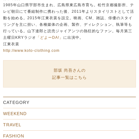
1985年山口県宇部市生まれ、広島県東広島市育ち。松竹京都撮影所、テ
レビ朝日にて番組制作に携わった後、2011年よりスタイリストとして活
動を始める。2015年江東衣裳を設立。映画、CM、雑誌、俳優のスタイ
リングを主に担い、各種媒体の企画、製作、ディレクション、執筆等も
行っている。山下達郎と読売ジャイアンツの熱狂的なファン。毎月第三
土曜日KRYラジオ
「どよーDA!」
に出演中。
江東衣裳
http://www.koto-clothing.com
部坂 尚吾さんの
記事一覧はこちら
CATEGORY
WEEKEND
TRAVEL
FASHION