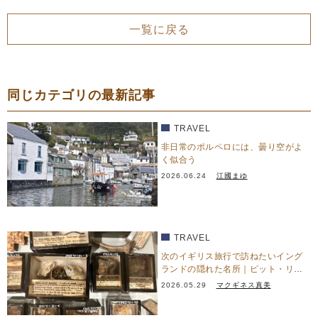
一覧に戻る
同じカテゴリの最新記事
TRAVEL
非日常のポルペロには、曇り空がよ
く似合う
2026.06.24
江國まゆ
TRAVEL
次のイギリス旅行で訪ねたいイング
ランドの隠れた名所｜ピット・リヴ
ァーズ博物館
2026.05.29
マクギネス真美