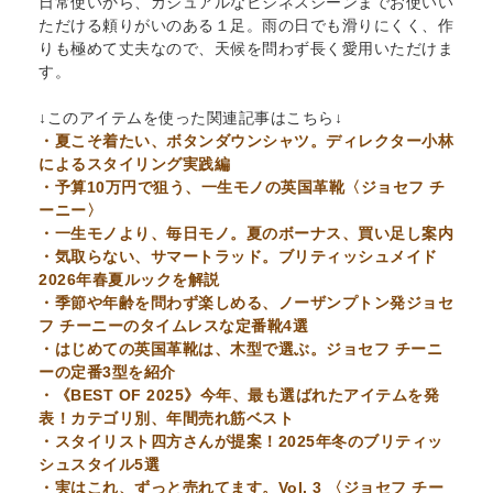
日常使いから、カジュアルなビジネスシーンまでお使いい
ただける頼りがいのある１足。雨の日でも滑りにくく、作
りも極めて丈夫なので、天候を問わず長く愛用いただけま
す。
↓このアイテムを使った関連記事はこちら↓
・夏こそ着たい、ボタンダウンシャツ。ディレクター小林
によるスタイリング実践編
・予算10万円で狙う、一生モノの英国革靴〈ジョセフ チ
ーニー〉
・一生モノより、毎日モノ。夏のボーナス、買い足し案内
・気取らない、サマートラッド。ブリティッシュメイド
2026年春夏ルックを解説
・季節や年齢を問わず楽しめる、ノーザンプトン発ジョセ
フ チーニーのタイムレスな定番靴4選
・はじめての英国革靴は、木型で選ぶ。ジョセフ チーニ
ーの定番3型を紹介
・《BEST OF 2025》今年、最も選ばれたアイテムを発
表！カテゴリ別、年間売れ筋ベスト
・スタイリスト四方さんが提案！2025年冬のブリティッ
シュスタイル5選
・実はこれ、ずっと売れてます。Vol. 3 〈ジョセフ チー