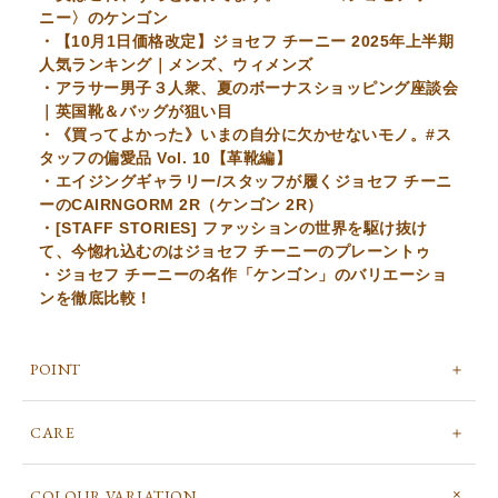
ニー〉のケンゴン
・【10月1日価格改定】ジョセフ チーニー 2025年上半期
人気ランキング｜メンズ、ウィメンズ
・アラサー男子３人衆、夏のボーナスショッピング座談会
｜英国靴＆バッグが狙い目
・《買ってよかった》いまの自分に欠かせないモノ。#ス
タッフの偏愛品 Vol. 10【革靴編】
・エイジングギャラリー/スタッフが履くジョセフ チーニ
ーのCAIRNGORM 2R（ケンゴン 2R）
・[STAFF STORIES] ファッションの世界を駆け抜け
て、今惚れ込むのはジョセフ チーニーのプレーントゥ
・ジョセフ チーニーの名作「ケンゴン」のバリエーショ
ンを徹底比較！
POINT
CARE
COLOUR VARIATION