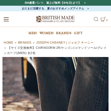
BM厳選パンツ、裾上げ無料【8/9(日)まで】
まだまだ活躍する、夏のおすすめメンズアイテム
0
ALL
MEN
WOMEN
MEN
WOMEN
BRANDS
GIFT
HOME
BRANDS
JOSEPH CHEANEY | ジョセフ チーニー
【サイズ交換無料】CAIRNGORM 2R/ケンゴン(コマンドソール/グレイ
ンカーフ)(MEN) 全2色