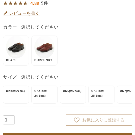
9
4.89
レビューを書く
カラー
選択してください
BLACK
BURGUNDY
サイズ
選択してください
UK5(約24cm)
UK5.5(約
UK6(約25cm)
UK6.5(約
UK7(約26c
24.5cm)
25.5cm)
お気に入りに登録する