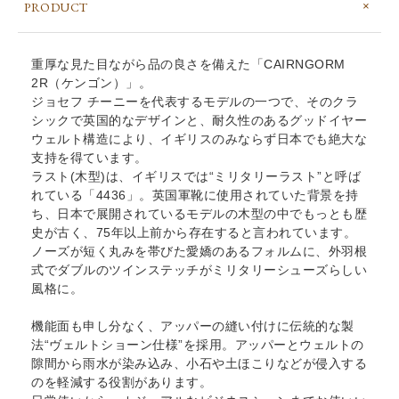
PRODUCT
重厚な見た目ながら品の良さを備えた「CAIRNGORM
2R（ケンゴン）」。
ジョセフ チーニーを代表するモデルの一つで、そのクラ
シックで英国的なデザインと、耐久性のあるグッドイヤー
ウェルト構造により、イギリスのみならず日本でも絶大な
支持を得ています。
ラスト(木型)は、イギリスでは“ミリタリーラスト”と呼ば
れている「4436」。英国軍靴に使用されていた背景を持
ち、日本で展開されているモデルの木型の中でもっとも歴
史が古く、75年以上前から存在すると言われています。
ノーズが短く丸みを帯びた愛嬌のあるフォルムに、外羽根
式でダブルのツインステッチがミリタリーシューズらしい
風格に。
機能面も申し分なく、アッパーの縫い付けに伝統的な製
法“ヴェルトショーン仕様”を採用。アッパーとウェルトの
隙間から雨水が染み込み、小石や土ほこりなどが侵入する
のを軽減する役割があります。